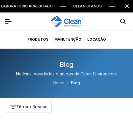
LABORATÓRIO ACREDITADO
CLEAN 31 ANOS
DESDE 
PRODUTOS
MANUTENÇÃO
LOCAÇÃO
Blog
Notícias, novidades e artigos da Clean Environment
Home
Blog
Filtrar / Buscar