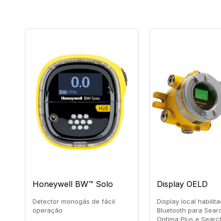
Honeywell BW™ Solo
Display OELD
Detector monogás de fácil
Display local habilit
operação
Bluetooth para Sear
Optima Plus e Search