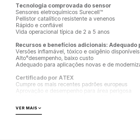
Tecnologia comprovada do sensor
Sensores eletroquímicos Surecell™
Pellistor catalítico resistente a venenos
Rápido e confiável
Vida operacional típica de 2 a 5 anos
Recursos e benefícios adicionais: Adequado p
Versões inflamável, tóxico e oxigênio disponíveis
Alto°desempenho, baixo custo
Adequado para aplicações novas e de moderniz
Certificado por ATEX
Cumpre os mais recentes padrões europeus
Aprovação e desempenho para área perigosa
IP65/66 para uso em ambientes difíceis
Operação ajustada na fábrica
VER MAIS
Simples de substituir
Treinamento mínimo necessário
Gama de acessórios