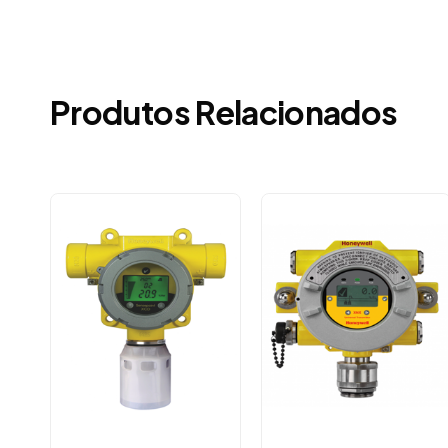
À prova de intempéries
Adaptador de fluxo
Kit para montagem em duto
Cone de coleta
Produtos Relacionados