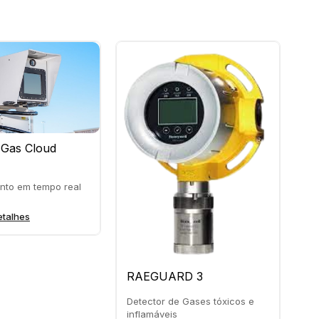
 Gas Cloud
nto em tempo real
etalhes
Se
RAEGUARD 3
De
Detector de Gases tóxicos e
inflamáveis