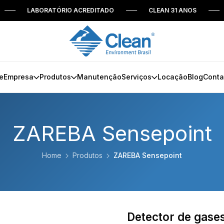
LABORATÓRIO ACREDITADO
CLEAN 31 ANOS
DESD
e
Empresa
Produtos
Manutenção
Serviços
Locação
Blog
Conta
ZAREBA Sensepoint
Home
Produtos
ZAREBA Sensepoint
Detector de gases