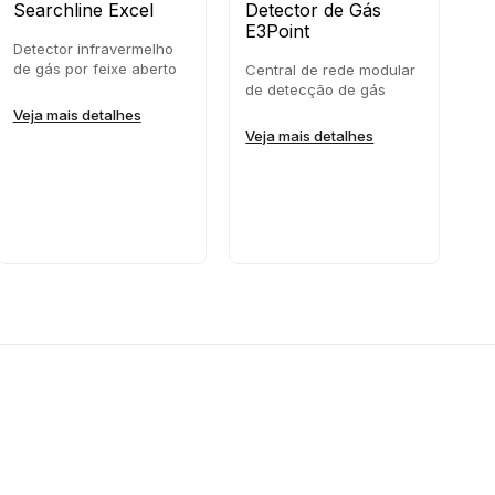
Searchline Excel
Detector de Gás
S
E3Point
P
Detector infravermelho
de gás por feixe aberto
Central de rede modular
De
de detecção de gás
hi
in
Veja mais detalhes
Veja mais detalhes
Ve