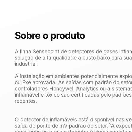
Sobre o produto
A linha Sensepoint de detectores de gases infla
solução de alta qualidade a custo baixo para s
industrial.
A instalação em ambientes potencialmente explos
ou Exe aprovada. As saídas com padrão do seto
controladores Honeywell Analytics ou a sistem
inflamável e tóxico são certificadas pelo pad
recentes.
O detector de inflamáveis está disponível nas 
saída de ponte de mV padrão do setor.°A expecta
anos, após os quais o detector é simplesmente s