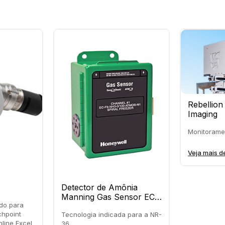
Rebellion
Imaging
Monitorame
Veja mais d
Detector de Amônia
Manning Gas Sensor EC-
ado para
FX-NH3
chpoint
Tecnologia indicada para a NR-
line Excel
36