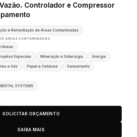
Vazão. Controlador e Compressor
ipamento
ação e Remediação de Áreas Contaminadas
 DE ÁREAS CONTAMINADAS
rrâneas
rojetos Especiais
Mineração e Siderurgia
Energia
leo e Gás
Papel e Celulose
Saneamento
MENTAL SYSTEMS
SOLICITAR ORÇAMENTO
SAIBA MAIS