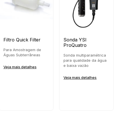
Filtro Quick Filter
Sonda YSI
S
ProQuatro
Para Amostragem de
So
Águas Subterrâneas
pa
Sonda multiparamétrica
para qualidade da água
e baixa vazão
Veja mais detalhes
Ve
Veja mais detalhes