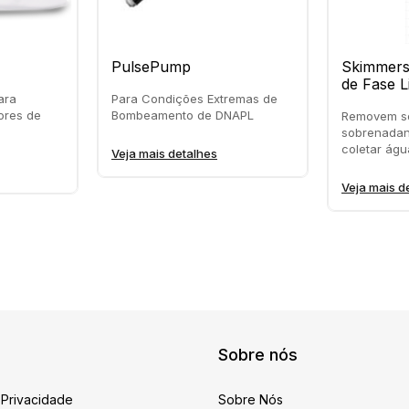
PulsePump
Skimmers
de Fase L
ara
Para Condições Extremas de
Hidrocar
ores de
Bombeamento de DNAPL
Removem so
sobrenadan
coletar águ
Veja mais detalhes
Veja mais d
Sobre nós
 Privacidade
Sobre Nós