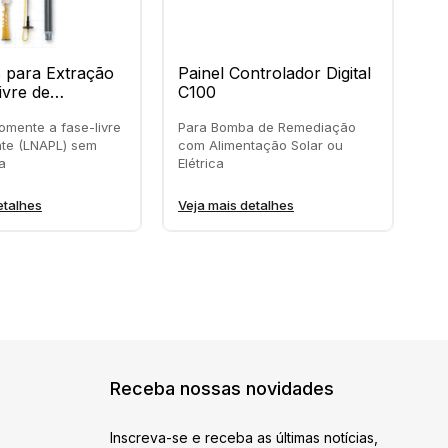
 para Extração
Painel Controlador Digital
B
ivre de
C100
Ge
bonetos (LNAPL)
mente a fase-livre
Para Bomba de Remediação
Pa
te (LNAPL) sem
com Alimentação Solar ou
Fa
a
Elétrica
Ve
etalhes
Veja mais detalhes
Receba nossas novidades
Inscreva-se e receba as últimas notícias,