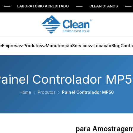
LABORATÓRIO ACREDITADO
CLEAN 31 ANOS
DES
e
Empresa
Produtos
Manutenção
Serviços
Locação
Blog
Conta
ainel Controlador MP
Home
Produtos
Painel Controlador MP50
para Amostragem