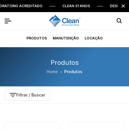
ATÓRIO ACREDITADO
CLEAN 31 ANOS
DESDE 1995
PRODUTOS
MANUTENÇÃO
LOCAÇÃO
Produtos
Home
Produtos
Filtrar / Buscar