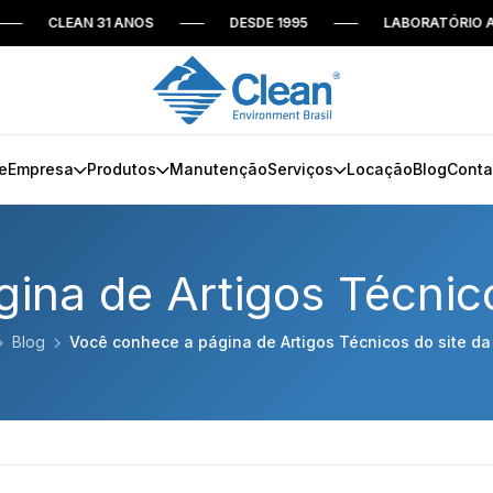
CLEAN 31 ANOS
DESDE 1995
LABORATÓRIO AC
e
Empresa
Produtos
Manutenção
Serviços
Locação
Blog
Conta
ina de Artigos Técnico
Blog
Você conhece a página de Artigos Técnicos do site da